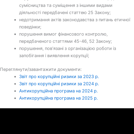
сумісництва та суміщення з іншими видами
діяльності передбачені статтею 25 Закону;
недотримання актів законодавства з питань етичної
поведінки;
порушення вимог фінансового контролю,
передбаченого статтями 45-46, 52 Закону;
порушення, пов’язані з організацією роботи із
запобігання і виявлення корупції;
Переглянути/завантажити документи:
Звіт про корупційні ризики за 2023 р.
Звіт про корупційні ризики за 2024 р.
Антикорупційна програма на 2024 р.
Антикорупційна програма на 2025 р.