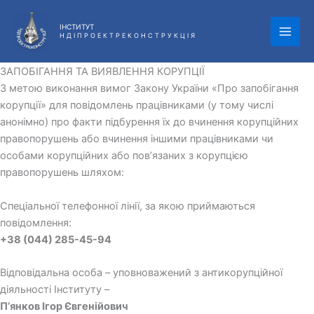
Перейти
до
ІНСТИТУТ
Н Д І П Р О Е К Т Р Е К О Н С Т Р У К Ц І Я
вмісту
ЗАПОБІГАННЯ ТА ВИЯВЛЕННЯ КОРУПЦІЇ
З метою виконання вимог Закону України «Про запобігання
корупції» для повідомлень працівниками (у тому числі
анонімно) про факти підбурення їх до вчинення корупційних
правопорушень або вчинення іншими працівниками чи
особами корупційних або пов’язаних з корупцією
правопорушень шляхом:
Спеціальної телефонної лінії, за якою приймаються
повідомлення:
+38 (044) 285-45-94
Відповідальна особа – уповноважений з антикорупційної
діяльності Інституту –
П’янков Ігор Євгенійович