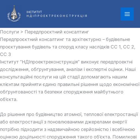
Перейти
до
ІНСТИТУТ
Н Д І П Р О Е К Т Р Е К О Н С Т Р У К Ц І Я
вмісту
Послуги > Передпроєктний консалтинг
Передпроєктний консалтинг та архітектурно – будівельне
проєктування будівель та споруд класу наслідків СС 1, СС 2,
СС 3
Інститут “НДІпроектреконструкція” виконує передпроектні
дослідження, обґрунтування, аналізи і експертні оцінки. Наші
консультаційні послуги на цій стадії допомагають нашим
клієнтам прийняти єдино правильні рішення щодо економічної
обґрунтованості та безпеки спорудження майбутнього
об’єкта.
До рішення про будівництво атомної, теплової електростанції
або електростанції з поновлюваними джерелами енергії
потрібно підходити з надзвичайною серйозністю і всебічною
оцінкою доцільності спорудження такого об’єкта. Помилкові