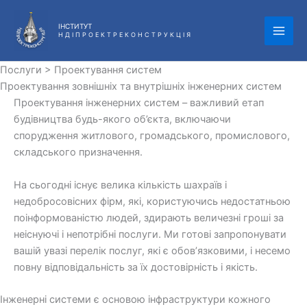
Перейти
до
ІНСТИТУТ
Н Д І П Р О Е К Т Р Е К О Н С Т Р У К Ц І Я
вмісту
Послуги > Проектування систем
Проектування зовнішніх та внутрішніх інженерних систем
Проектування інженерних систем – важливий етап
будівництва будь-якого об’єкта, включаючи
спорудження житлового, громадського, промислового,
складського призначення.
На сьогодні існує велика кількість шахраїв і
недобросовісних фірм, які, користуючись недостатньою
поінформованістю людей, здирають величезні гроші за
неіснуючі і непотрібні послуги. Ми готові запропонувати
вашій увазі перелік послуг, які є обов’язковими, і несемо
повну відповідальність за їх достовірність і якість.
Інженерні системи є основою інфраструктури кожного