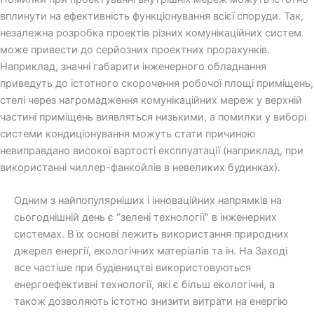
вплинути на ефективність функціонування всієї споруди. Так,
незалежна розробка проектів різних комунікаційних систем
може привести до серйозних проектних прорахунків.
Наприклад, значні габарити інженерного обладнання
приведуть до істотного скорочення робочої площі приміщень,
стелі через нагромадження комунікаційних мереж у верхній
частині приміщень виявляться низькими, а помилки у виборі
системи кондиціонування можуть стати причиною
невиправдано високої вартості експлуатації (наприклад, при
використанні чиллер-фанкойлів в невеликих будинках).
Одним з найпопулярніших і інноваційних напрямків на
сьогоднішній день є “зелені технології” в інженерних
системах. В їх основі лежить використання природних
джерел енергії, екологічних матеріалів та ін. На Заході
все частіше при будівництві використовуються
енергоефективні технології, які є більш екологічні, а
також дозволяють істотно знизити витрати на енергію