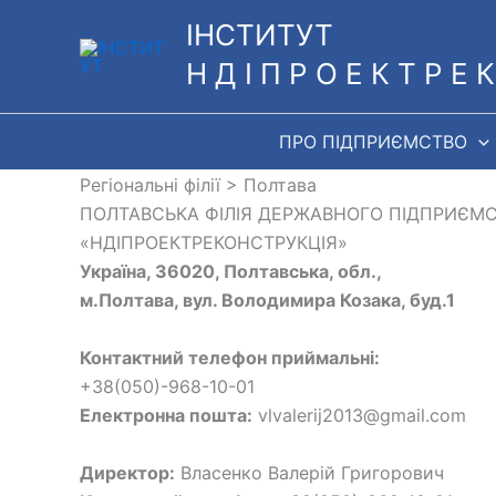
Перейти
ІНСТИТУТ
до
Н Д І П Р О Е К Т Р Е К
вмісту
ПРО ПІДПРИЄМСТВО
Регіональні філії > Полтава
ПОЛТАВСЬКА ФІЛІЯ ДЕРЖАВНОГО ПІДПРИЄМ
«НДІПРОЕКТРЕКОНСТРУКЦІЯ»
Україна, 36020, Полтавська, обл.,
м.Полтава, вул. Володимира Козака, буд.1
Контактний телефон приймальні:
+38(050)-968-10-01
Електронна пошта:
vlvalerij2013@gmail.com
Директор:
Власенко Валерій Григорович