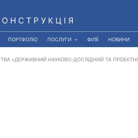
 О Н С Т Р У К Ц І Я
ПОРТФОЛІО
ПОСЛУГИ
ФІЛІЇ
НОВИНИ
СТВА «ДЕРЖАВНИЙ НАУКОВО-ДОСЛІДНИЙ ТА ПРОЕКТН