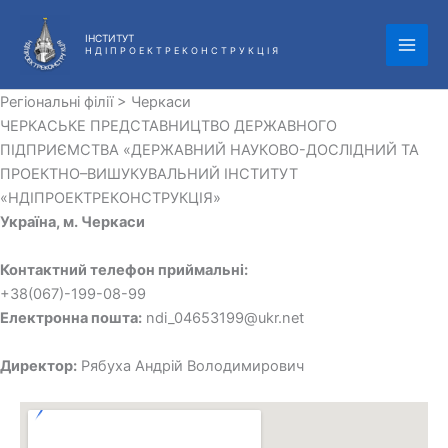
Перейти
до
ІНСТИТУТ
Н Д І П Р О Е К Т Р Е К О Н С Т Р У К Ц І Я
вмісту
Регіональні філії > Черкаси
ЧЕРКАСЬКЕ ПРЕД­СТАВ­НИ­ЦТВО ДЕРЖАВНОГО
ПІДПРИЄМСТВА «ДЕРЖАВНИЙ НАУКОВО-ДОСЛІДНИЙ ТА
ПРОЕКТНО–ВИШУКУВАЛЬНИЙ ІНСТИТУТ
«НДІПРОЕКТРЕКОНСТРУКЦІЯ»
Україна, м. Черкаси
Контактний телефон приймальні:
+38(067)-199-08-99
Електронна пошта:
ndi_04653199@ukr.net
Директор:
Рябуха Андрій Володимирович